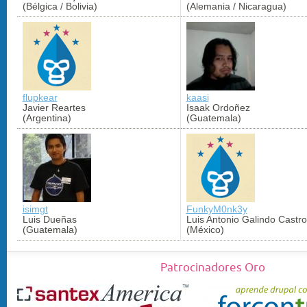
(Bélgica / Bolivia)
(Alemania / Nicaragua)
flupkear
kaasi
Javier Reartes
Isaak Ordoñez
(Argentina)
(Guatemala)
isimgt
FunkyM0nk3y
Luis Dueñas
Luis Antonio Galindo Castro
(Guatemala)
(México)
Patrocinadores Oro