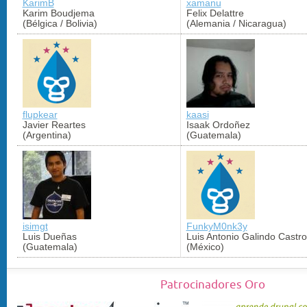
KarimB
xamanu
Karim Boudjema
Felix Delattre
(Bélgica / Bolivia)
(Alemania / Nicaragua)
flupkear
kaasi
Javier Reartes
Isaak Ordoñez
(Argentina)
(Guatemala)
isimgt
FunkyM0nk3y
Luis Dueñas
Luis Antonio Galindo Castro
(Guatemala)
(México)
Patrocinadores Oro