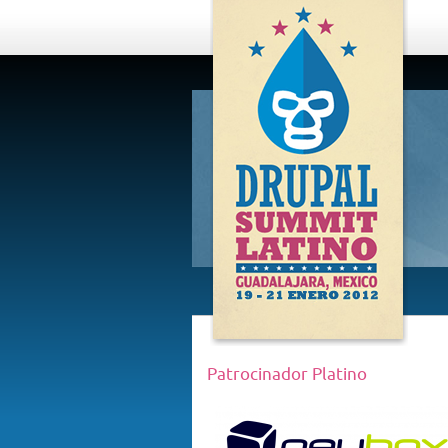
DRUPAL
SUMMIT
LATINO,
GUADALAJARA
2012
Patrocinador Platino