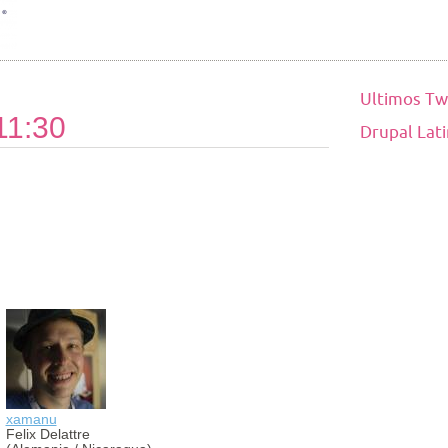
Ultimos Tw
11:30
Drupal Lat
xamanu
aldibier
Felix Delattre
Aldibier Mo