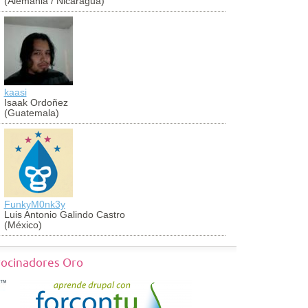
(Alemania / Nicaragua)
(Colombia)
kaasi
antoniocug
Isaak Ordoñez
Antonio Cu
(Guatemala)
(Perú)
FunkyM0nk3y
georch
Luis Antonio Galindo Castro
Jorge Vald
(México)
(México)
rocinadores Oro