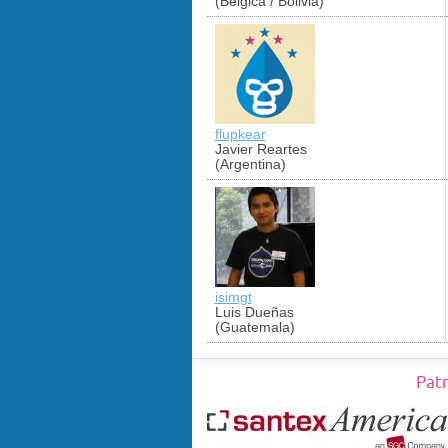
(Bélgica / Bolivia)
flupkear
Javier Reartes
(Argentina)
isimgt
Luis Dueñas
(Guatemala)
Pat