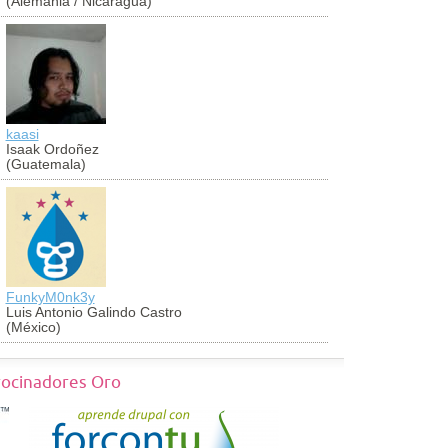
(Alemania / Nicaragua)
(Colombia)
kaasi
antoniocug
Isaak Ordoñez
Antonio Cu
(Guatemala)
(Perú)
FunkyM0nk3y
georch
Luis Antonio Galindo Castro
Jorge Vald
(México)
(México)
rocinadores Oro