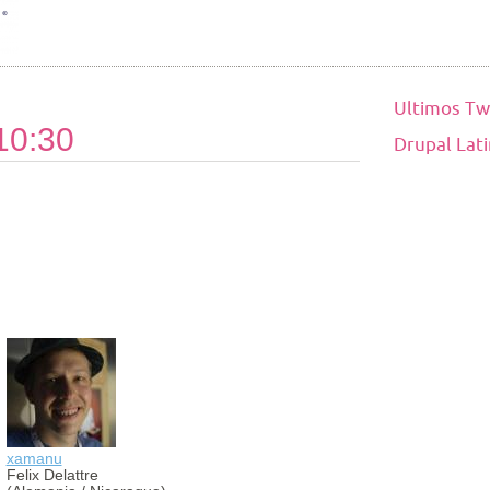
Ultimos Tw
10:30
Drupal Lat
xamanu
aldibier
Felix Delattre
Aldibier Mo