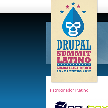
DRUPAL
SUMMIT
LATINO,
GUADALAJARA
2012
Patrocinador Platino