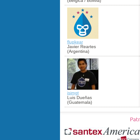
(Bélgica / Bolivia)
flupkear
Javier Reartes
(Argentina)
isimgt
Luis Dueñas
(Guatemala)
Pat