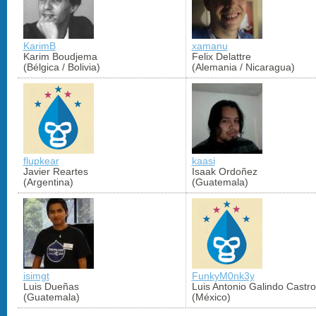
KarimB
xamanu
Karim Boudjema
Felix Delattre
(Bélgica / Bolivia)
(Alemania / Nicaragua)
flupkear
kaasi
Javier Reartes
Isaak Ordoñez
(Argentina)
(Guatemala)
isimgt
FunkyM0nk3y
Luis Dueñas
Luis Antonio Galindo Castro
(Guatemala)
(México)