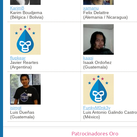
KarimB
xamanu
Karim Boudjema
Felix Delattre
(Bélgica / Bolivia)
(Alemania / Nicaragua)
flupkear
kaasi
Javier Reartes
Isaak Ordoñez
(Argentina)
(Guatemala)
isimgt
FunkyM0nk3y
Luis Dueñas
Luis Antonio Galindo Castro
(Guatemala)
(México)
Patrocinadores Oro