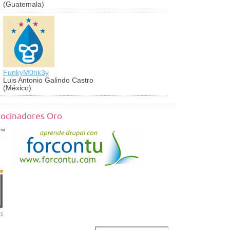
(Guatemala)
(Perú)
FunkyM0nk3y
georch
Luis Antonio Galindo Castro
Jorge Vald
(México)
(México)
rocinadores Oro