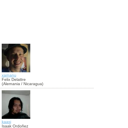
xamanu
aldibier
Felix Delattre
Aldibier Mo
(Alemania / Nicaragua)
(Colombia)
kaasi
antoniocug
Isaak Ordoñez
Antonio Cu