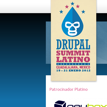
DRUPAL
SUMMIT
LATINO,
GUADALAJARA
2012
Patrocinador Platino