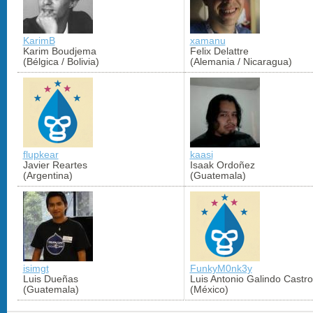
KarimB
xamanu
Karim Boudjema
Felix Delattre
(Bélgica / Bolivia)
(Alemania / Nicaragua)
flupkear
kaasi
Javier Reartes
Isaak Ordoñez
(Argentina)
(Guatemala)
isimgt
FunkyM0nk3y
Luis Dueñas
Luis Antonio Galindo Castro
(Guatemala)
(México)