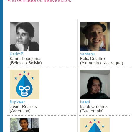
Patrocinadores Individuales
KarimB
xamanu
Karim Boudjema
Felix Delattre
(Bélgica / Bolivia)
(Alemania / Nicaragua)
flupkear
kaasi
Javier Reartes
Isaak Ordoñez
(Argentina)
(Guatemala)