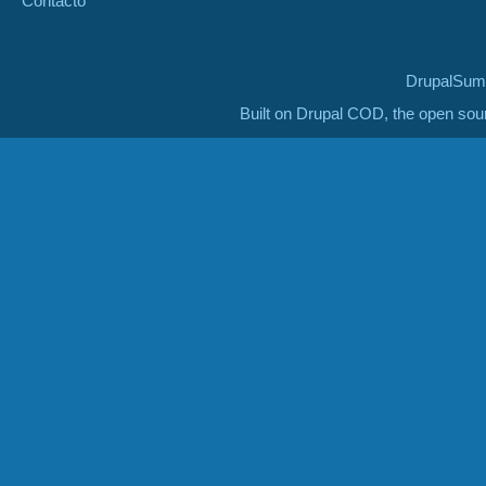
Contacto
DrupalSumm
Built on Drupal COD, the open so