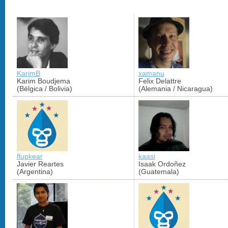
KarimB
xamanu
Karim Boudjema
Felix Delattre
(Bélgica / Bolivia)
(Alemania / Nicaragua)
flupkear
kaasi
Javier Reartes
Isaak Ordoñez
(Argentina)
(Guatemala)