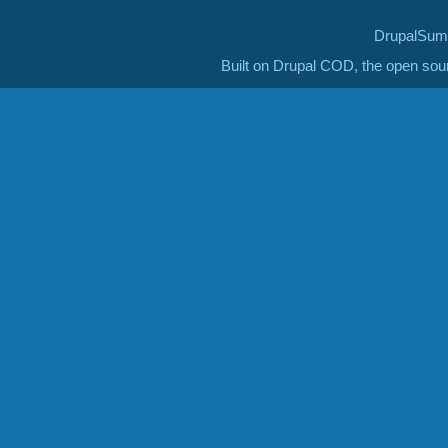
DrupalSumm
Built on Drupal COD, the open so