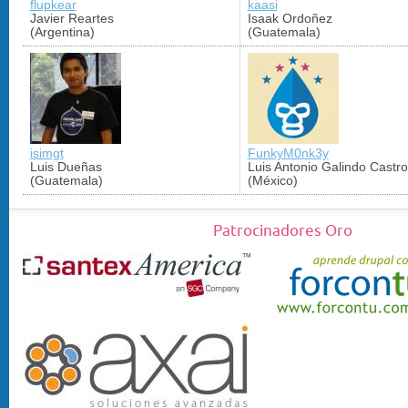
flupkear
kaasi
Javier Reartes
Isaak Ordoñez
(Argentina)
(Guatemala)
isimgt
FunkyM0nk3y
Luis Dueñas
Luis Antonio Galindo Castro
(Guatemala)
(México)
Patrocinadores Oro