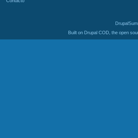
Contacto
DrupalSumm
Built on Drupal COD, the open so