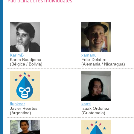
Patrocinadores Individuales
KarimB
xamanu
Karim Boudjema
Felix Delattre
(Bélgica / Bolivia)
(Alemania / Nicaragua)
flupkear
kaasi
Javier Reartes
Isaak Ordoñez
(Argentina)
(Guatemala)