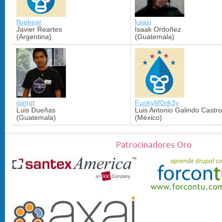
flupkear
kaasi
Javier Reartes
Isaak Ordoñez
(Argentina)
(Guatemala)
isimgt
FunkyM0nk3y
Luis Dueñas
Luis Antonio Galindo Castro
(Guatemala)
(México)
Patrocinadores Oro