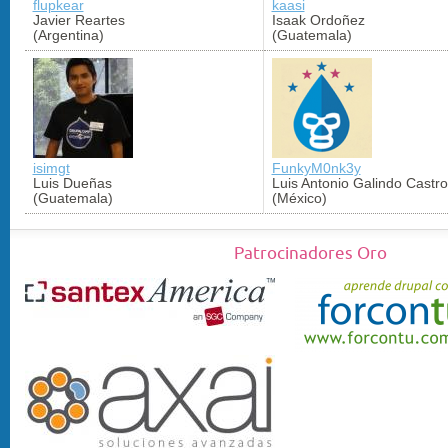
flupkear
kaasi
Javier Reartes
Isaak Ordoñez
(Argentina)
(Guatemala)
isimgt
FunkyM0nk3y
Luis Dueñas
Luis Antonio Galindo Castro
(Guatemala)
(México)
Patrocinadores Oro