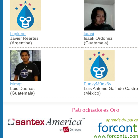
flupkear
kaasi
Javier Reartes
Isaak Ordoñez
(Argentina)
(Guatemala)
isimgt
FunkyM0nk3y
Luis Dueñas
Luis Antonio Galindo Castro
(Guatemala)
(México)
Patrocinadores Oro