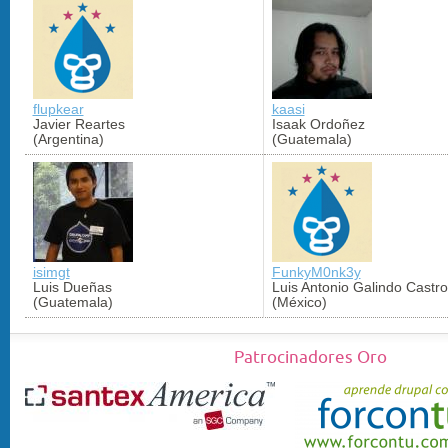
flupkear
kaasi
Javier Reartes
Isaak Ordoñez
(Argentina)
(Guatemala)
isimgt
FunkyM0nk3y
Luis Dueñas
Luis Antonio Galindo Castro
(Guatemala)
(México)
Patrocinadores Oro