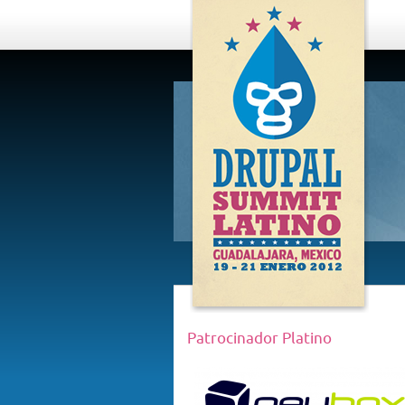
DRUPAL
SUMMIT
LATINO,
GUADALAJARA
2012
Patrocinador Platino