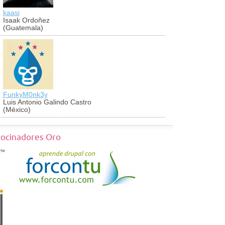
kaasi
antoniocug
Isaak Ordoñez
Antonio Cu
(Guatemala)
(Perú)
FunkyM0nk3y
georch
Luis Antonio Galindo Castro
Jorge Vald
(México)
(México)
rocinadores Oro