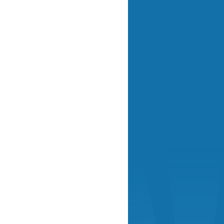
a
cho
ez