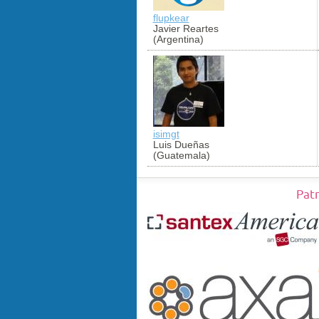
flupkear
Javier Reartes
(Argentina)
isimgt
Luis Dueñas
(Guatemala)
Pat