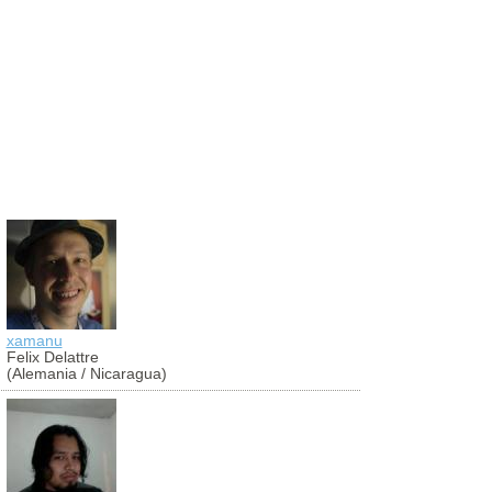
xamanu
aldibier
Felix Delattre
Aldibier Mo
(Alemania / Nicaragua)
(Colombia)