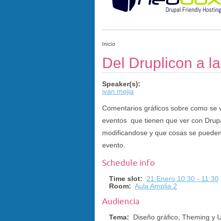
Inicio
Del Druplicon a l
Speaker(s):
ivan mejia
Comentarios gráficos sobre como se v
eventos que tienen que ver con Drup
modificandose y que cosas se pueden 
evento.
Schedule info
Time slot:
21 Enero 10:30 - 11:30
Room:
Aula Amplia 2
Audiencia
Tema:
Diseño gráfico, Theming y 