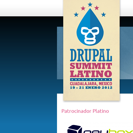
DRUPAL
SUMMIT
LATINO,
GUADALAJARA
2012
Patrocinador Platino