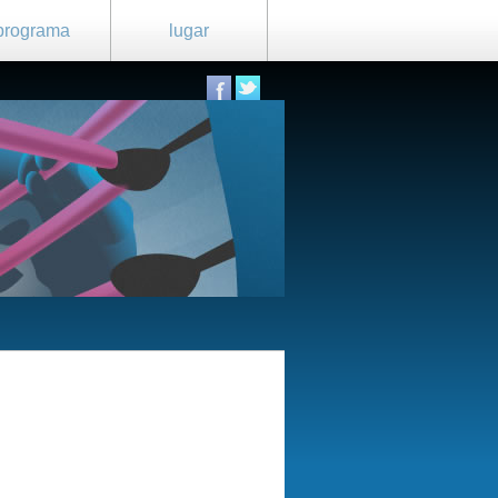
programa
lugar