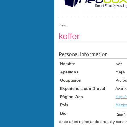
Inicio
koffer
Personal information
Nombre
ivan
Apellidos
mejia
Ocupación
Profes
Experiencia con Drupal
Avanz
Página Web
http:/
País
Méxic
Bio
Diseña
cinco años manejando drupal y constru