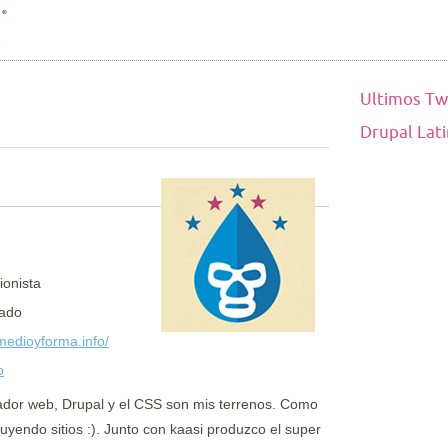
Ultimos Tw
Drupal Lat
ionista
ado
/medioyforma.info/
o
dor web, Drupal y el CSS son mis terrenos. Como
yendo sitios :). Junto con kaasi produzco el super