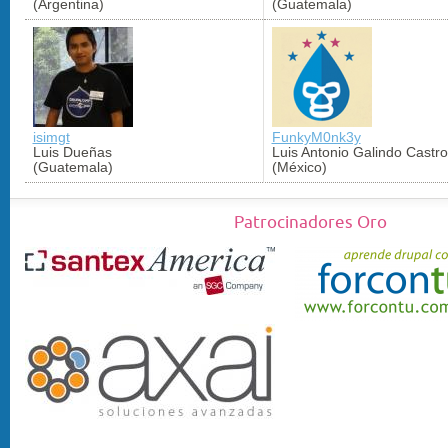
(Argentina)
(Guatemala)
isimgt
FunkyM0nk3y
Luis Dueñas
Luis Antonio Galindo Castro
(Guatemala)
(México)
Patrocinadores Oro