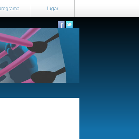
programa
lugar