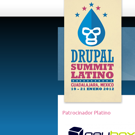
DRUPAL
SUMMIT
LATINO,
GUADALAJARA
2012
Patrocinador Platino