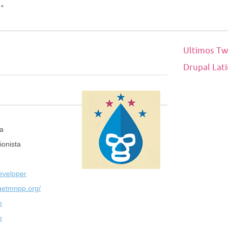
Ultimos Tw
Drupal Lat
la
ionista
eveloper
/getmnpp.org/
o
o