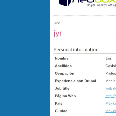
Inicio
jyr
Personal information
Nombre
Jair
Apellidos
Gaxio
Ocupación
Profes
Experiencia con Drupal
Medio
Job title
web d
Página Web
http:/
País
Méxic
Ciudad
Méxic