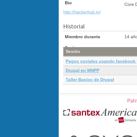
Bio
Core 
http://hackerhub.tv/
Historial
Miembro durante
14 añ
Sesiones
Sesión
Pagos sociales usando facebook y
Drupal en MNPP
Taller Basico de Drupal
Pat