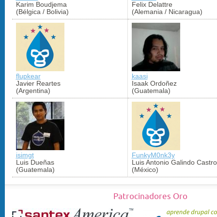
Karim Boudjema
Felix Delattre
(Bélgica / Bolivia)
(Alemania / Nicaragua)
flupkear
kaasi
Javier Reartes
Isaak Ordoñez
(Argentina)
(Guatemala)
isimgt
FunkyM0nk3y
Luis Dueñas
Luis Antonio Galindo Castro
(Guatemala)
(México)
Patrocinadores Oro