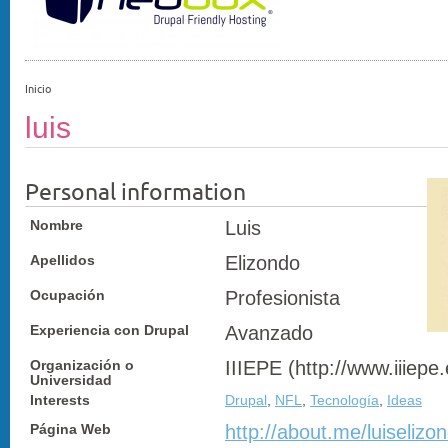
Inicio
luis
Personal information
Nombre
Luis
Apellidos
Elizondo
Ocupación
Profesionista
Experiencia con Drupal
Avanzado
Organización o
IIIEPE (http://www.iiiepe
Universidad
Interests
Drupal
,
NFL
,
Tecnología
,
Ideas
Página Web
http://about.me/luiselizo