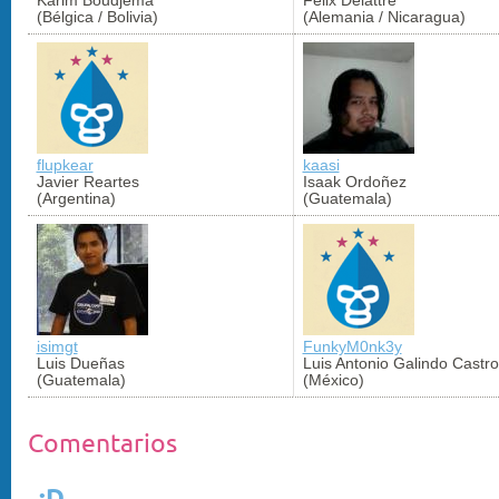
(Bélgica / Bolivia)
(Alemania / Nicaragua)
flupkear
kaasi
Javier Reartes
Isaak Ordoñez
(Argentina)
(Guatemala)
isimgt
FunkyM0nk3y
Luis Dueñas
Luis Antonio Galindo Castro
(Guatemala)
(México)
Comentarios