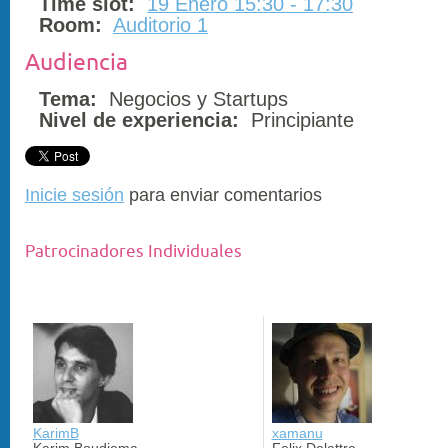
Time slot:
19 Enero 15:30 - 17:30
Room:
Auditorio 1
Audiencia
Tema:
Negocios y Startups
Nivel de experiencia:
Principiante
Inicie sesión
para enviar comentarios
Patrocinadores Individuales
KarimB
xamanu
Karim Boudjema
Felix Delattre