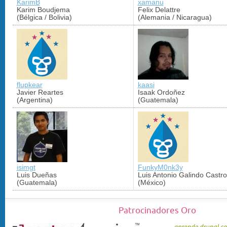
KarimB
xamanu
Karim Boudjema
Felix Delattre
(Bélgica / Bolivia)
(Alemania / Nicaragua)
flupkear
kaasi
Javier Reartes
Isaak Ordoñez
(Argentina)
(Guatemala)
isimgt
FunkyM0nk3y
Luis Dueñas
Luis Antonio Galindo Castro
(Guatemala)
(México)
Patrocinadores Oro