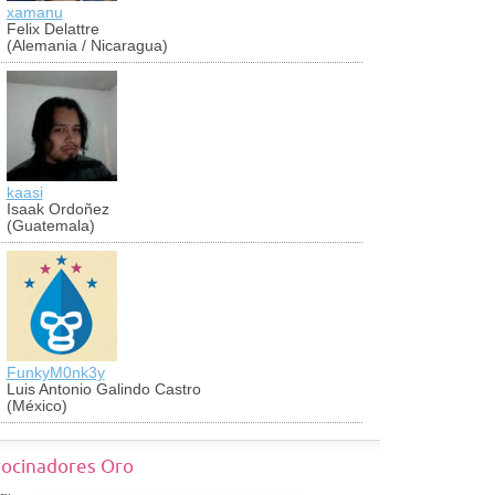
xamanu
aldibier
Felix Delattre
Aldibier Mo
(Alemania / Nicaragua)
(Colombia)
kaasi
antoniocug
Isaak Ordoñez
Antonio Cu
(Guatemala)
(Perú)
FunkyM0nk3y
georch
Luis Antonio Galindo Castro
Jorge Vald
(México)
(México)
rocinadores Oro