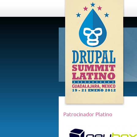
DRUPAL
SUMMIT
LATINO,
GUADALAJARA
2012
Patrocinador Platino