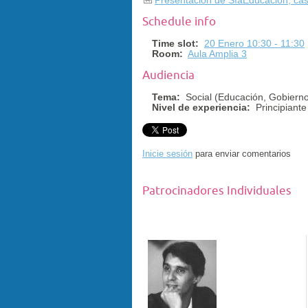
Schedule info
Time slot:
20 Enero 10:30 - 11:30
Room:
Aula Amplia 3
Audiencia
Tema:
Social (Educación, Gobier
Nivel de experiencia:
Principiante
Inicie sesión
para enviar comentarios
Patrocinadores Individuales