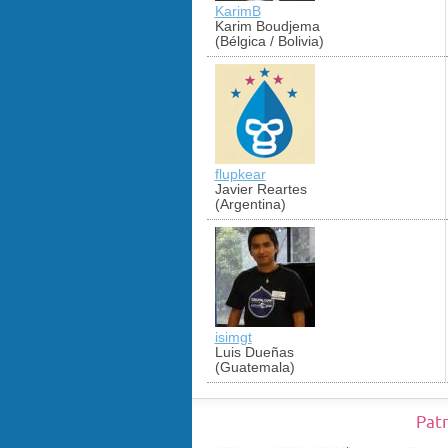
KarimB
Karim Boudjema
(Bélgica / Bolivia)
flupkear
Javier Reartes
(Argentina)
isimgt
Luis Dueñas
(Guatemala)
Pat