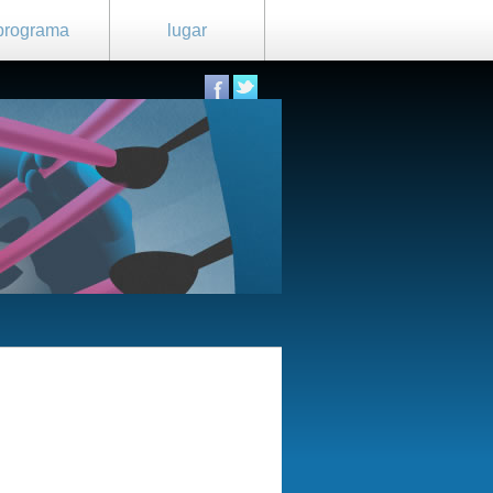
programa
lugar